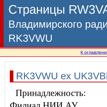
Страницы RW3V
Владимирского рад
RK3VWU
К оглавлен
RK3VWU ex UK3VBK
Принадлежность:
Филиал НИИ АУ