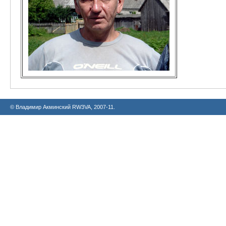
© Владимир Акминский RW3VA, 2007-11.