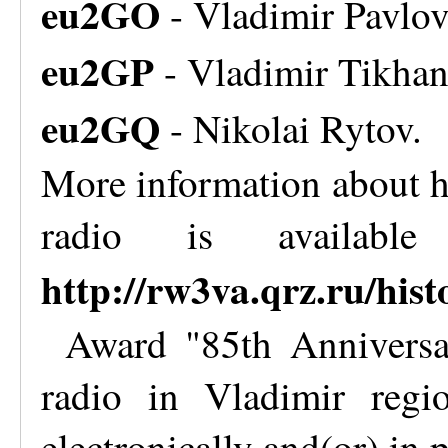
eu2GO
- Vladimir Pavlov
eu2GP
- Vladimir Tikha
eu2GQ
- Nikolai Rytov.
More information about h
radio is availab
http://rw3va.qrz.ru/hist
Award "85th Anniversa
radio in Vladimir regi
electronically and(or) in 