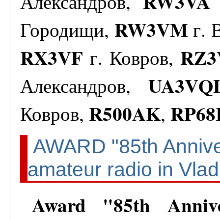
RW3VA
Александров,
RW3VM
Городищи,
г. 
RX3VF
RZ3
г. Ковров,
UA3VQ
Александров,
R500AK
RP68
Ковров,
,
AWARD "85th Anniver
amateur radio in Vlad
Award "85th Anniv