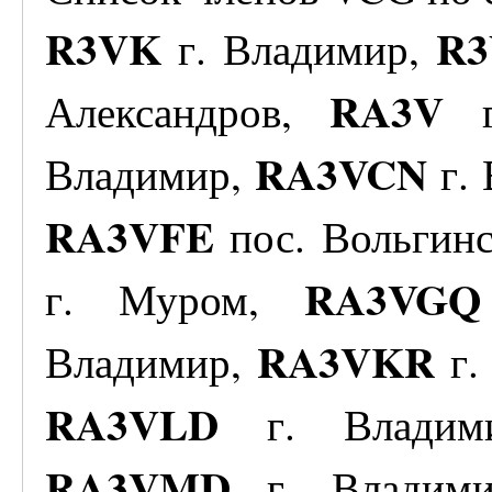
R3VK
R3
г. Владимир,
RA3V
Александров,
г
RA3VCN
Владимир,
г.
RA3VFE
пос. Вольгинс
RA3VGQ
г. Муром,
RA3VKR
Владимир,
г.
RA3VLD
г. Влади
RA3VMD
г. Владим