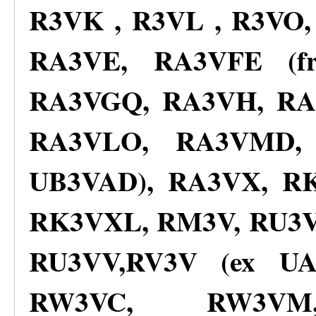
R3VK , R3VL , R3VO
RA3VE, RA3VFE (fro
RA3VGQ, RA3VH, RA
RA3VLO, RA3VMD,
UB3VAD), RA3VX, R
RK3VXL, RM3V, RU3V
RU3VV,RV3V (ex U
RW3VC, RW3VM