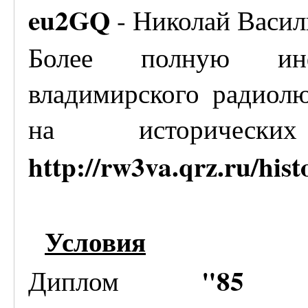
eu2GQ
- Николай Васил
Более полную ин
владимирского радиол
на исторически
http://rw3va.qrz.ru/hist
Условия
"85 л
Диплом