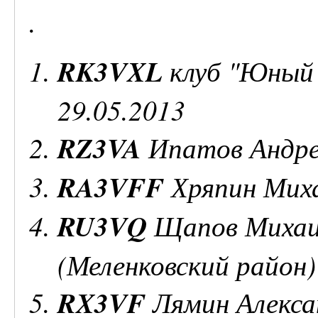
.
RK3VXL
клуб "Юный 
29.05.2013
RZ3VA
Ипатов Андрей
RA3VFF
Хряпин Миха
RU3VQ
Щапов Михаил
(Меленковский район)
RX3VF
Лямин Алексан