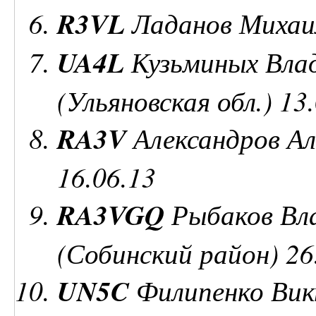
R3VL
Ладанов Михаил
UA4L
Кузьминых Влад
(Ульяновская обл.) 13
RA3V
Александров Ал
16.06.13
RA3VGQ
Рыбаков Вла
(Собинский район) 26
UN5C
Филипенко Вик