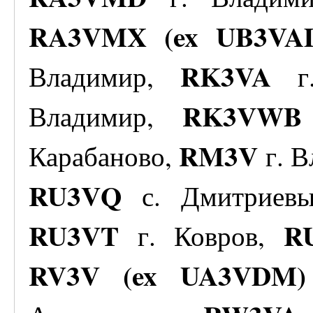
RA3VMX (ex UB3VA
RK3VA
Владимир,
г.
RK3VWB
Владимир,
RM3V
Карабаново,
г. 
RU3VQ
с. Дмитриев
RU3VT
R
г. Ковров,
RV3V (ex UA3VDM)