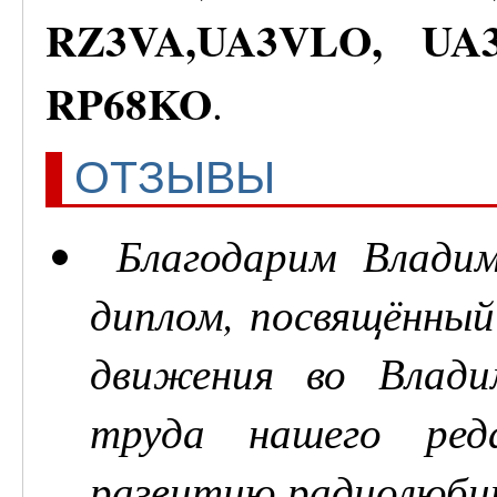
RZ3VA,UA3VLO, UA
RP68KO
.
ОТЗЫВЫ
Благодарим Влади
диплом, посвящённый
движения во Влади
труда нашего реда
развитию радиолюбит