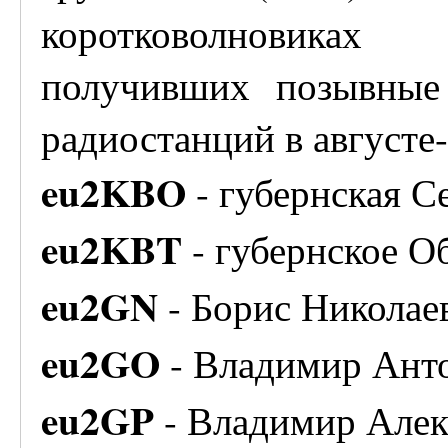
коротковолновиках
получивших позывные
радиостанций в августе-
eu2KBO
- губернская С
eu2KBT
- губернское О
eu2GN
- Борис Николае
eu2GO
- Владимир Анто
eu2GP
- Владимир Алек