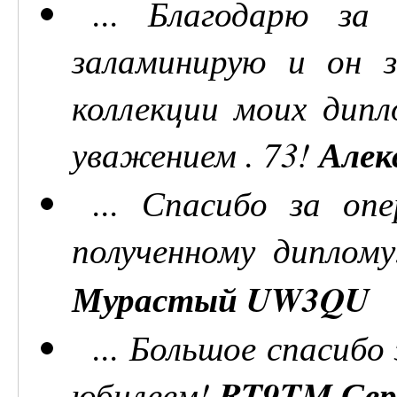
... Благодарю за
заламинирую и он 
коллекции моих дипл
уважением . 73!
Алек
... Спасибо за оп
полученному диплому
Мурастый UW3QU
... Большое спасибо
юбилеем!
RT9TM Сер