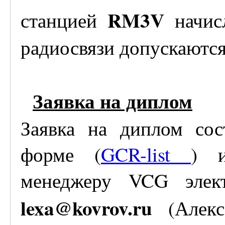
RM3V
станцией
начис
радиосвязи допускаются
Заявка на диплом
Заявка на диплом сос
форме (
GCR-list
) и
менеджеру VCG элект
lexa@kovrov.ru
(Алекс